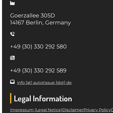
Goerzallee 305D
14167 Berlin, Germany
+49 (30) 330 292 580
+49 (30) 330 292 589
info [at] autotissue [dot] de
Legal Information
Impressum (Legal Notice)
Disclaimer
Privacy Policy
G